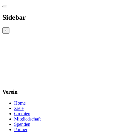
Sidebar
×
Verein
Home
Ziele
Gremien
Mitgliedschaft
Spenden
Partner