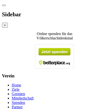
Sidebar
×
Online spenden für das
Völkerschlachtdenkmal
Verein
Home
Ziele
Gremien
Mitgliedschaft
Spenden
Partner