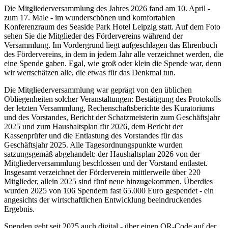
Die Mitgliederversammlung des Jahres 2026 fand am 10. April -
zum 17. Male - im wunderschönen und komfortablen
Konferenzraum des Seaside Park Hotel Leipzig statt. Auf dem Foto
sehen Sie die Mitglieder des Fördervereins während der
Versammlung. Im Vordergrund liegt aufgeschlagen das Ehrenbuch
des Fördervereins, in dem in jedem Jahr alle verzeichnet werden, die
eine Spende gaben. Egal, wie groß oder klein die Spende war, denn
wir wertschätzen alle, die etwas für das Denkmal tun.
Die Mitgliederversammlung war geprägt von den üblichen
Obliegenheiten solcher Veranstaltungen: Bestätigung des Protokolls
der letzten Versammlung, Rechenschaftsberichte des Kuratoriums
und des Vorstandes, Bericht der Schatzmeisterin zum Geschäftsjahr
2025 und zum Haushaltsplan für 2026, dem Bericht der
Kassenprüfer und die Entlastung des Vorstandes für das
Geschäftsjahr 2025. Alle Tagesordnungspunkte wurden
satzungsgemäß abgehandelt: der Haushaltsplan 2026 von der
Mitgliederversammlung beschlossen und der Vorstand entlastet.
Insgesamt verzeichnet der Förderverein mittlerweile über 220
Mitglieder, allein 2025 sind fünf neue hinzugekommen. Überdies
wurden 2025 von 106 Spendern fast 65.000 Euro gespendet - ein
angesichts der wirtschaftlichen Entwicklung beeindruckendes
Ergebnis.
Spenden geht seit 2025 auch digital - über einen QR-Code auf der