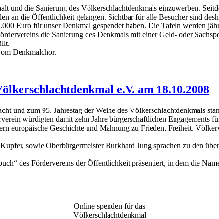
halt und die Sanierung des Völkerschlachtdenkmals einzuwerben. Seit
 an die Öffentlichkeit gelangen. Sichtbar für alle Besucher sind desha
000 Euro für unser Denkmal gespendet haben. Die Tafeln werden jährli
 Fördervereins die Sanierung des Denkmals mit einer Geld- oder Sachsp
llt.
 vom Denkmalchor.
Völkerschlachtdenkmal e.V. am 18.10.2008
lacht und zum 95. Jahrestag der Weihe des Völkerschlachtdenkmals sta
rverein würdigten damit zehn Jahre bürgerschaftlichen Engagements fü
ern europäische Geschichte und Mahnung zu Frieden, Freiheit, Völker
k Kupfer, sowie Oberbürgermeister Burkhard Jung sprachen zu den übe
uch“ des Fördervereins der Öffentlichkeit präsentiert, in dem die Name
.
Online spenden für das
Völkerschlachtdenkmal