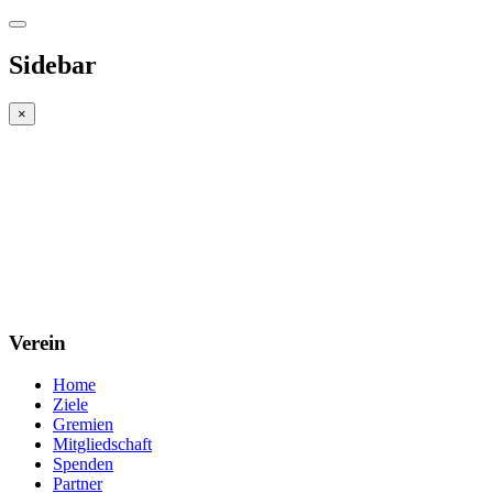
Sidebar
×
Verein
Home
Ziele
Gremien
Mitgliedschaft
Spenden
Partner