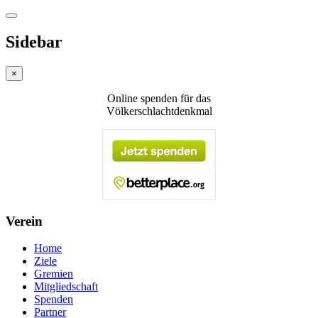
Sidebar
×
Online spenden für das
Völkerschlachtdenkmal
Verein
Home
Ziele
Gremien
Mitgliedschaft
Spenden
Partner