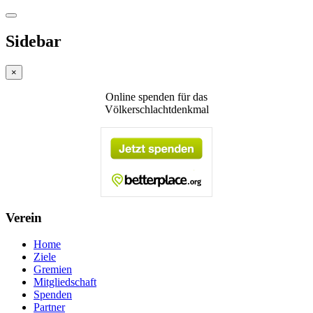
Sidebar
×
Online spenden für das
Völkerschlachtdenkmal
Verein
Home
Ziele
Gremien
Mitgliedschaft
Spenden
Partner