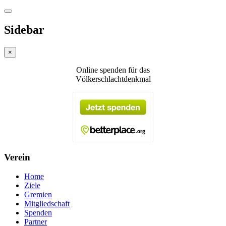
Sidebar
×
Online spenden für das
Völkerschlachtdenkmal
Verein
Home
Ziele
Gremien
Mitgliedschaft
Spenden
Partner