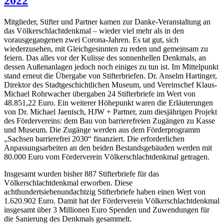
2022
Mitglieder, Stifter und Partner kamen zur Danke-Veranstaltung an
das Völkerschlachtdenkmal – wieder viel mehr als in den
vorausgegangenen zwei Corona-Jahren. Es tat gut, sich
wiederzusehen, mit Gleichgesinnten zu reden und gemeinsam zu
feiern. Das alles vor der Kulisse des sonnenhellen Denkmals, an
dessen Außenanlagen jedoch noch einiges zu tun ist. Im Mittelpunkt
stand erneut die Übergabe von Stifterbriefen. Dr. Anselm Hartinger,
Direktor des Stadtgeschichtlichen Museum, und Vereinschef Klaus-
Michael Rohrwacher übergaben 24 Stifterbriefe im Wert von
48.851,22 Euro. Ein weiterer Höhepunkt waren die Erläuterungen
von Dr. Michael Jaenisch, HJW + Partner, zum diesjährigen Projekt
des Fördervereins: dem Bau von barrierefreien Zugängen zu Kasse
und Museum. Die Zugänge werden aus dem Förderprogramm
„Sachsen barrierefrei 2030“ finanziert. Die erforderlichen
Anpassungsarbeiten an den beiden Bestandsgebäuden werden mit
80.000 Euro vom Förderverein Völkerschlachtdenkmal getragen.
Insgesamt wurden bisher 887 Stifterbriefe für das
Völkerschlachtdenkmal erworben. Diese
achthundertsiebenundachtzig Stifterbriefe haben einen Wert von
1.620.902 Euro. Damit hat der Förderverein Völkerschlachtdenkmal
insgesamt über 3 Millionen Euro Spenden und Zuwendungen für
die Sanierung des Denkmals gesammelt.