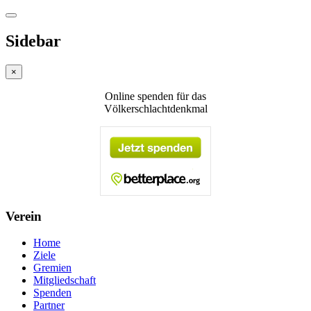
Sidebar
×
Online spenden für das
Völkerschlachtdenkmal
Verein
Home
Ziele
Gremien
Mitgliedschaft
Spenden
Partner