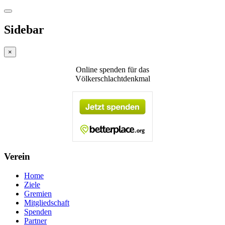
Sidebar
×
Online spenden für das
Völkerschlachtdenkmal
Verein
Home
Ziele
Gremien
Mitgliedschaft
Spenden
Partner