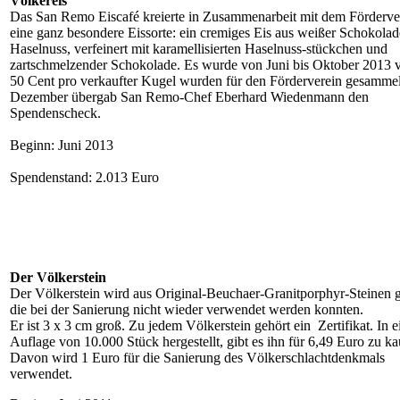
Völkereis
Das San Remo Eiscafé kreierte in Zusammenarbeit mit dem Förderve
eine ganz besondere Eissorte: ein cremiges Eis aus weißer Schokola
Haselnuss, verfeinert mit karamellisierten Haselnuss-stückchen und
zartschmelzender Schokolade. Es wurde von Juni bis Oktober 2013 v
50 Cent pro verkaufter Kugel wurden für den Förderverein gesammel
Dezember übergab San Remo-Chef Eberhard Wiedenmann den
Spendenscheck.
Beginn: Juni 2013
Spendenstand: 2.013 Euro
Der Völkerstein
Der Völkerstein wird aus Original-Beuchaer-Granitporphyr-Steinen ge
die bei der Sanierung nicht wieder verwendet werden konnten.
Er ist 3 x 3 cm groß. Zu jedem Völkerstein gehört ein Zertifikat. In e
Auflage von 10.000 Stück hergestellt, gibt es ihn für 6,49 Euro zu ka
Davon wird 1 Euro für die Sanierung des Völkerschlachtdenkmals
verwendet.