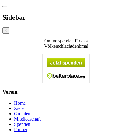
Sidebar
×
Online spenden für das
Völkerschlachtdenkmal
Verein
Home
Ziele
Gremien
Mitgliedschaft
Spenden
Partner