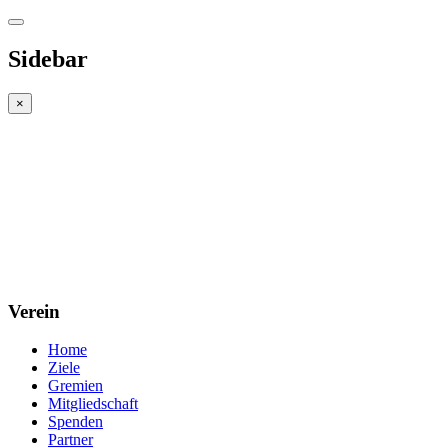
Sidebar
×
Verein
Home
Ziele
Gremien
Mitgliedschaft
Spenden
Partner