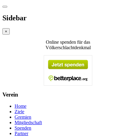
Sidebar
×
Online spenden für das
Völkerschlachtdenkmal
Verein
Home
Ziele
Gremien
Mitgliedschaft
Spenden
Partner