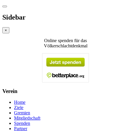
Sidebar
×
Online spenden für das
Völkerschlachtdenkmal
Verein
Home
Ziele
Gremien
Mitgliedschaft
Spenden
Partner