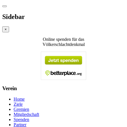
Sidebar
×
Online spenden für das
Völkerschlachtdenkmal
Verein
Home
Ziele
Gremien
Mitgliedschaft
Spenden
Partner