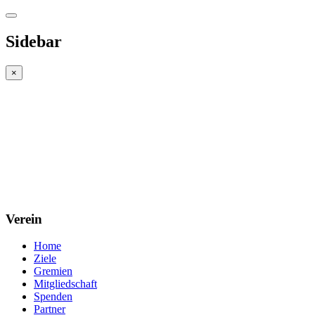
Sidebar
×
Verein
Home
Ziele
Gremien
Mitgliedschaft
Spenden
Partner