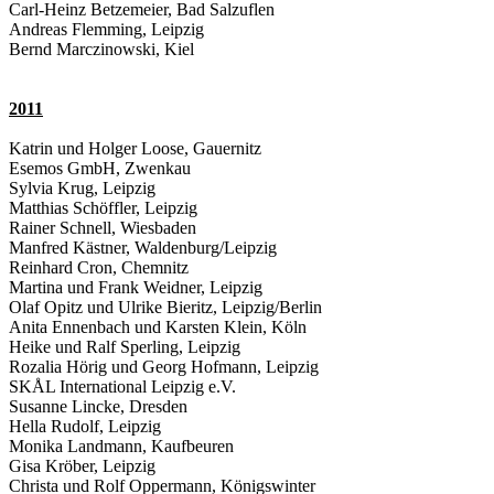
Carl-Heinz Betzemeier, Bad Salzuflen
Andreas Flemming, Leipzig
Bernd Marczinowski, Kiel
2011
Katrin und Holger Loose, Gauernitz
Esemos GmbH, Zwenkau
Sylvia Krug, Leipzig
Matthias Schöffler, Leipzig
Rainer Schnell, Wiesbaden
Manfred Kästner, Waldenburg/Leipzig
Reinhard Cron, Chemnitz
Martina und Frank Weidner, Leipzig
Olaf Opitz und Ulrike Bieritz, Leipzig/Berlin
Anita Ennenbach und Karsten Klein, Köln
Heike und Ralf Sperling, Leipzig
Rozalia Hörig und Georg Hofmann, Leipzig
SKÅL International Leipzig e.V.
Susanne Lincke, Dresden
Hella Rudolf, Leipzig
Monika Landmann, Kaufbeuren
Gisa Kröber, Leipzig
Christa und Rolf Oppermann, Königswinter