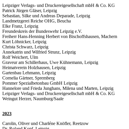
Leipziger Verlags- und Druckereigesellschaft mbH & Co. KG
Patrick Jürgen Gläser, Leipzig
Sebastian, Silke und Andreas Deparade, Leipzig
Landmetzgerei Reiche OHG, Beucha
Elke Franz, Leipzig
Freundeskreis der Bundeswehr Leipzig e.V.
Freiherr Hans-Henning Herbert von Bischoffshausen, Machern
Kurt Löhnicker, Leipzig
Christa Schwarz, Leipzig
Annekatrin und Wilfried Strunz, Leipzig
Rolf Weichert, Ulm
Graveur am Schillerhaus, Uwe Kühnemann, Leipzig
Heimatverein Holzhausen, Leipzig
Gartenbau Lehmann, Leipzig
Cornelia Gärtner, Spremberg
Pommer Spezialbetonbau GmbH Leipzig
Hannelore und Frieda Junghans, Milena und Marten, Leipzig
Leipziger Verlags- und Druckereigesellschaft mbH & Co. KG
Weingut Herzer, Naumburg/Saale
2023
Carolin, Oliver und Charléne Knöfler, Reetzow
Dr. Roland Kopf, Leipzig