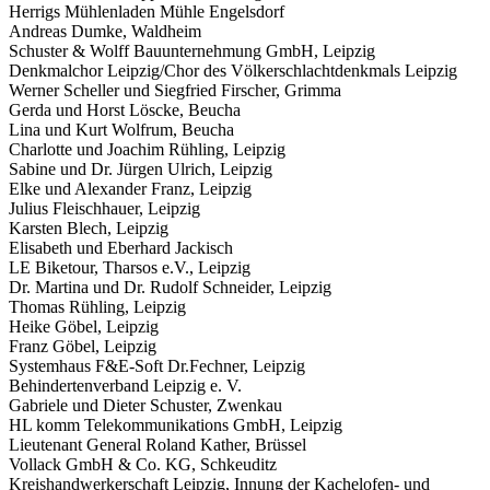
Herrigs Mühlenladen Mühle Engelsdorf
Andreas Dumke, Waldheim
Schuster & Wolff Bauunternehmung GmbH, Leipzig
Denkmalchor Leipzig/Chor des Völkerschlachtdenkmals Leipzig
Werner Scheller und Siegfried Firscher, Grimma
Gerda und Horst Löscke, Beucha
Lina und Kurt Wolfrum, Beucha
Charlotte und Joachim Rühling, Leipzig
Sabine und Dr. Jürgen Ulrich, Leipzig
Elke und Alexander Franz, Leipzig
Julius Fleischhauer, Leipzig
Karsten Blech, Leipzig
Elisabeth und Eberhard Jackisch
LE Biketour, Tharsos e.V., Leipzig
Dr. Martina und Dr. Rudolf Schneider, Leipzig
Thomas Rühling, Leipzig
Heike Göbel, Leipzig
Franz Göbel, Leipzig
Systemhaus F&E-Soft Dr.Fechner, Leipzig
Behindertenverband Leipzig e. V.
Gabriele und Dieter Schuster, Zwenkau
HL komm Telekommunikations GmbH, Leipzig
Lieutenant General Roland Kather, Brüssel
Vollack GmbH & Co. KG, Schkeuditz
Kreishandwerkerschaft Leipzig, Innung der Kachelofen- und