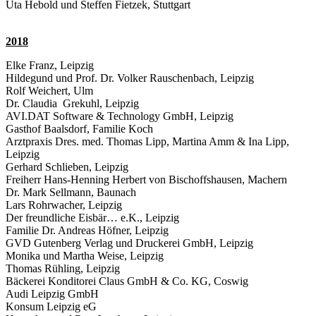
Uta Hebold und Steffen Fietzek, Stuttgart
2018
Elke Franz, Leipzig
Hildegund und Prof. Dr. Volker Rauschenbach, Leipzig
Rolf Weichert, Ulm
Dr. Claudia Grekuhl, Leipzig
AVI.DAT Software & Technology GmbH, Leipzig
Gasthof Baalsdorf, Familie Koch
Arztpraxis Dres. med. Thomas Lipp, Martina Amm & Ina Lipp,
Leipzig
Gerhard Schlieben, Leipzig
Freiherr Hans-Henning Herbert von Bischoffshausen, Machern
Dr. Mark Sellmann, Baunach
Lars Rohrwacher, Leipzig
Der freundliche Eisbär… e.K., Leipzig
Familie Dr. Andreas Höfner, Leipzig
GVD Gutenberg Verlag und Druckerei GmbH, Leipzig
Monika und Martha Weise, Leipzig
Thomas Rühling, Leipzig
Bäckerei Konditorei Claus GmbH & Co. KG, Coswig
Audi Leipzig GmbH
Konsum Leipzig eG