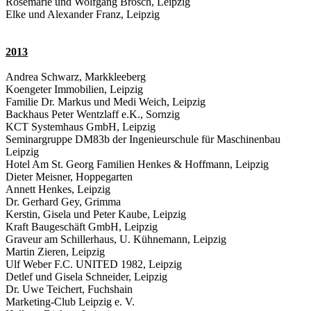
Rosemarie und Wolfgang Brosch, Leipzig
Elke und Alexander Franz, Leipzig
2013
Andrea Schwarz, Markkleeberg
Koengeter Immobilien, Leipzig
Familie Dr. Markus und Medi Weich, Leipzig
Backhaus Peter Wentzlaff e.K., Sornzig
KCT Systemhaus GmbH, Leipzig
Seminargruppe DM83b der Ingenieurschule für Maschinenbau
Leipzig
Hotel Am St. Georg Familien Henkes & Hoffmann, Leipzig
Dieter Meisner, Hoppegarten
Annett Henkes, Leipzig
Dr. Gerhard Gey, Grimma
Kerstin, Gisela und Peter Kaube, Leipzig
Kraft Baugeschäft GmbH, Leipzig
Graveur am Schillerhaus, U. Kühnemann, Leipzig
Martin Zieren, Leipzig
Ulf Weber F.C. UNITED 1982, Leipzig
Detlef und Gisela Schneider, Leipzig
Dr. Uwe Teichert, Fuchshain
Marketing-Club Leipzig e. V.