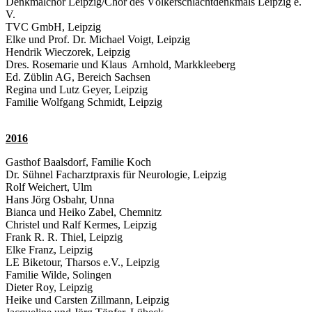
Denkmalchor Leipzig/Chor des Völkerschlachtdenkmals Leipzig e.
V.
TVC GmbH, Leipzig
Elke und Prof. Dr. Michael Voigt, Leipzig
Hendrik Wieczorek, Leipzig
Dres. Rosemarie und Klaus Arnhold, Markkleeberg
Ed. Züblin AG, Bereich Sachsen
Regina und Lutz Geyer, Leipzig
Familie Wolfgang Schmidt, Leipzig
2016
Gasthof Baalsdorf, Familie Koch
Dr. Sühnel Facharztpraxis für Neurologie, Leipzig
Rolf Weichert, Ulm
Hans Jörg Osbahr, Unna
Bianca und Heiko Zabel, Chemnitz
Christel und Ralf Kermes, Leipzig
Frank R. R. Thiel, Leipzig
Elke Franz, Leipzig
LE Biketour, Tharsos e.V., Leipzig
Familie Wilde, Solingen
Dieter Roy, Leipzig
Heike und Carsten Zillmann, Leipzig