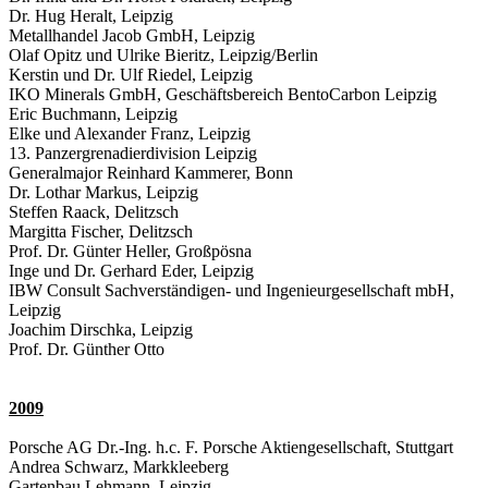
Dr. Hug Heralt, Leipzig
Metallhandel Jacob GmbH, Leipzig
Olaf Opitz und Ulrike Bieritz, Leipzig/Berlin
Kerstin und Dr. Ulf Riedel, Leipzig
IKO Minerals GmbH, Geschäftsbereich BentoCarbon Leipzig
Eric Buchmann, Leipzig
Elke und Alexander Franz, Leipzig
13. Panzergrenadierdivision Leipzig
Generalmajor Reinhard Kammerer, Bonn
Dr. Lothar Markus, Leipzig
Steffen Raack, Delitzsch
Margitta Fischer, Delitzsch
Prof. Dr. Günter Heller, Großpösna
Inge und Dr. Gerhard Eder, Leipzig
IBW Consult Sachverständigen- und Ingenieurgesellschaft mbH,
Leipzig
Joachim Dirschka, Leipzig
Prof. Dr. Günther Otto
2009
Porsche AG Dr.-Ing. h.c. F. Porsche Aktiengesellschaft, Stuttgart
Andrea Schwarz, Markkleeberg
Gartenbau Lehmann, Leipzig