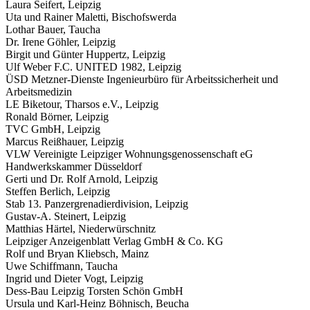
Laura Seifert, Leipzig
Uta und Rainer Maletti, Bischofswerda
Lothar Bauer, Taucha
Dr. Irene Göhler, Leipzig
Birgit und Günter Huppertz, Leipzig
Ulf Weber F.C. UNITED 1982, Leipzig
ÜSD Metzner-Dienste Ingenieurbüro für Arbeitssicherheit und
Arbeitsmedizin
LE Biketour, Tharsos e.V., Leipzig
Ronald Börner, Leipzig
TVC GmbH, Leipzig
Marcus Reißhauer, Leipzig
VLW Vereinigte Leipziger Wohnungsgenossenschaft eG
Handwerkskammer Düsseldorf
Gerti und Dr. Rolf Arnold, Leipzig
Steffen Berlich, Leipzig
Stab 13. Panzergrenadierdivision, Leipzig
Gustav-A. Steinert, Leipzig
Matthias Härtel, Niederwürschnitz
Leipziger Anzeigenblatt Verlag GmbH & Co. KG
Rolf und Bryan Kliebsch, Mainz
Uwe Schiffmann, Taucha
Ingrid und Dieter Vogt, Leipzig
Dess-Bau Leipzig Torsten Schön GmbH
Ursula und Karl-Heinz Böhnisch, Beucha