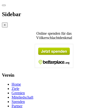
Sidebar
×
Online spenden für das
Völkerschlachtdenkmal
Verein
Home
Ziele
Gremien
Mitgliedschaft
Spenden
Partner