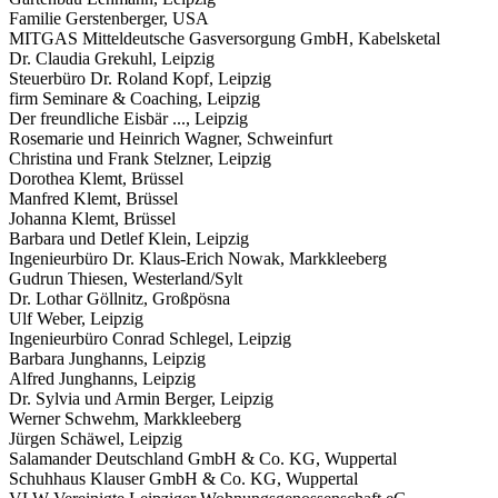
Familie Gerstenberger, USA
MITGAS Mitteldeutsche Gasversorgung GmbH, Kabelsketal
Dr. Claudia Grekuhl, Leipzig
Steuerbüro Dr. Roland Kopf, Leipzig
firm Seminare & Coaching, Leipzig
Der freundliche Eisbär ..., Leipzig
Rosemarie und Heinrich Wagner, Schweinfurt
Christina und Frank Stelzner, Leipzig
Dorothea Klemt, Brüssel
Manfred Klemt, Brüssel
Johanna Klemt, Brüssel
Barbara und Detlef Klein, Leipzig
Ingenieurbüro Dr. Klaus-Erich Nowak, Markkleeberg
Gudrun Thiesen, Westerland/Sylt
Dr. Lothar Göllnitz, Großpösna
Ulf Weber, Leipzig
Ingenieurbüro Conrad Schlegel, Leipzig
Barbara Junghanns, Leipzig
Alfred Junghanns, Leipzig
Dr. Sylvia und Armin Berger, Leipzig
Werner Schwehm, Markkleeberg
Jürgen Schäwel, Leipzig
Salamander Deutschland GmbH & Co. KG, Wuppertal
Schuhhaus Klauser GmbH & Co. KG, Wuppertal